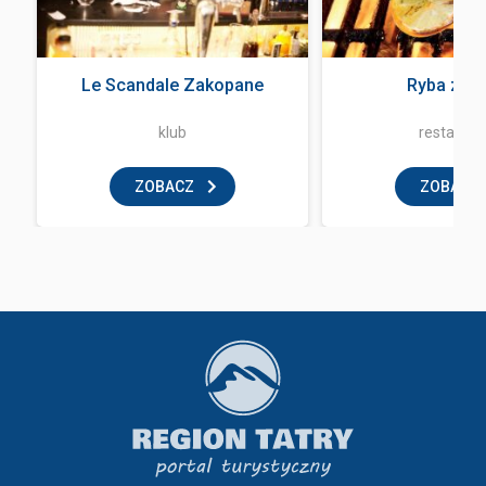
Le Scandale Zakopane
Ryba z og
klub
restaurac
ZOBACZ
ZOBACZ