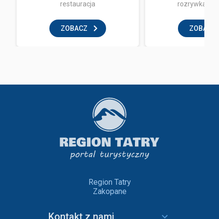
restauracja
rozrywka i z
ZOBACZ
ZOBACZ
Region Tatry
Zakopane
Kontakt z nami