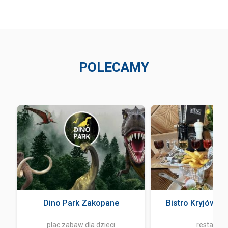
POLECAMY
Dino Park Zakopane
Bistro Kryjówka
plac zabaw dla dzieci
restaurac