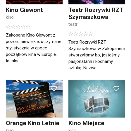
Kino Giewont
Teatr Rozrywki RZT
Szymaszkowa
kino
teatr
Zakopane Kino Giewont z
pozoru niewielkie, utrzymane
Teatr Rozrywki RZT
stylistycznie w epoce
Szymaszkowa w Zakopanem
początków kina w Europie.
stworzyliśmy bo, jesteśmy
Idealne ...
pasjonatami i kochamy
sztukę. Nazwa ...
Orange Kino Letnie
Kino Miejsce
kino
kino