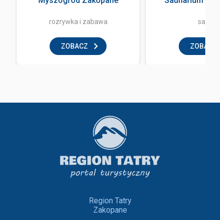
Myszogród Zakopane
Saunarium Ter
rozrywka i zabawa
sauna
ZOBACZ
ZOBACZ
Region Tatry
Zakopane