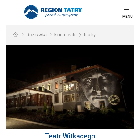
MENU
Rozrywka
kino i teatr
teatry
Teatr Witkacego