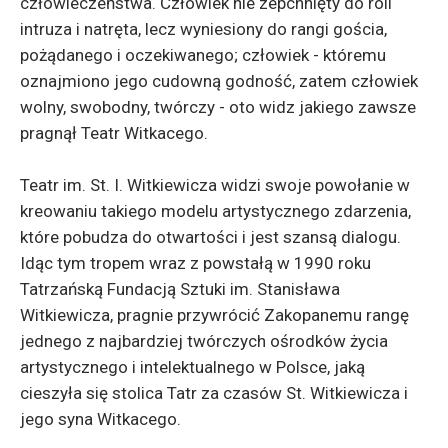
człowieczeństwa. Człowiek nie zepchnięty do roli
intruza i natręta, lecz wyniesiony do rangi gościa,
pożądanego i oczekiwanego; człowiek - któremu
oznajmiono jego cudowną godność, zatem człowiek
wolny, swobodny, twórczy - oto widz jakiego zawsze
pragnął Teatr Witkacego.
Teatr im. St. I. Witkiewicza widzi swoje powołanie w
kreowaniu takiego modelu artystycznego zdarzenia,
które pobudza do otwartości i jest szansą dialogu.
Idąc tym tropem wraz z powstałą w 1990 roku
Tatrzańską Fundacją Sztuki im. Stanisława
Witkiewicza, pragnie przywrócić Zakopanemu rangę
jednego z najbardziej twórczych ośrodków życia
artystycznego i intelektualnego w Polsce, jaką
cieszyła się stolica Tatr za czasów St. Witkiewicza i
jego syna Witkacego.