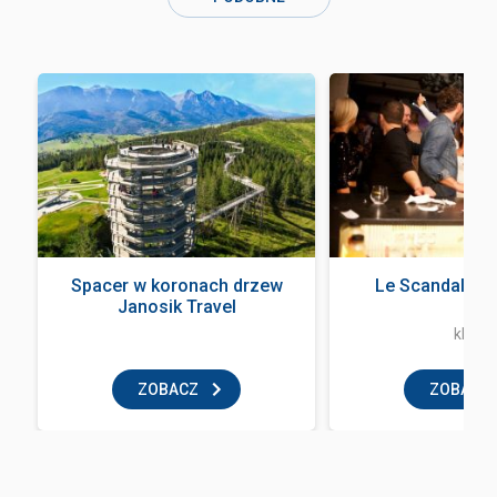
Spacer w koronach drzew
Le Scandale Z
Janosik Travel
klub
ZOBACZ
ZOBACZ