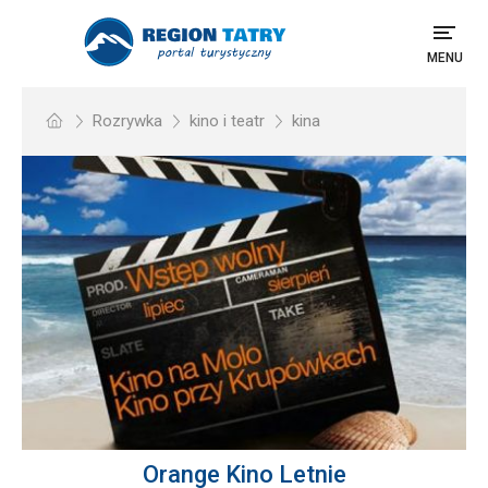
MENU
Rozrywka
kino i teatr
kina
Orange Kino Letnie