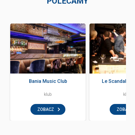
POLECAMY
Bania Music Club
Le Scandale Z
klub
klub
ZOBACZ
ZOBACZ