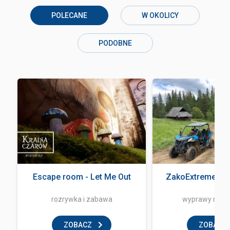
POLECANE
W OKOLICY
PODOBNE
Escape room - Let Me Out
ZakoExtreme Qu
rozrywka i zabawa
wyprawy na q
ZOBACZ
ZOBACZ