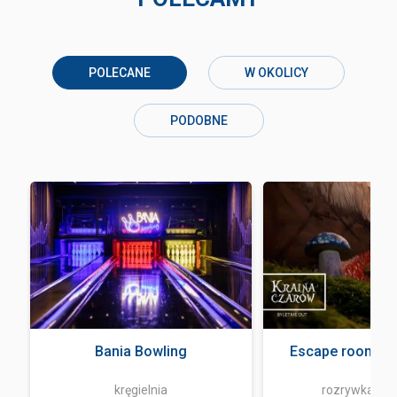
POLECANE
W OKOLICY
PODOBNE
Bania Bowling
Escape room - L
kręgielnia
rozrywka i z