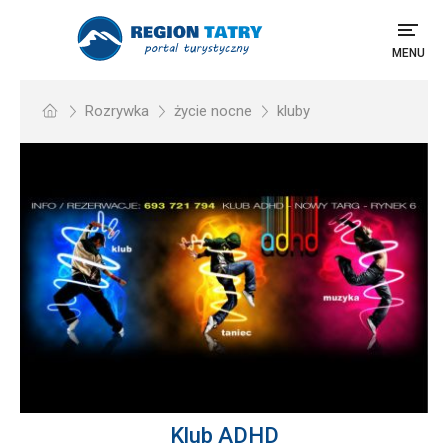
MENU
Rozrywka
życie nocne
kluby
Klub ADHD