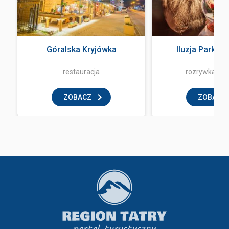
Góralska Kryjówka
Iluzja Park Z
restauracja
rozrywka i z
ZOBACZ
ZOBACZ