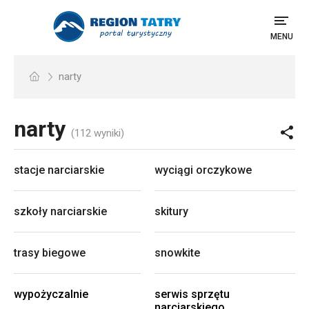
MENU
narty
narty
(112 wyniki)
stacje narciarskie
wyciągi orczykowe
szkoły narciarskie
skitury
trasy biegowe
snowkite
wypożyczalnie
serwis sprzętu
narciarskiego