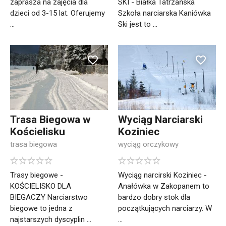
zaprasza na zajęcia dla
SKI - Białka Tatrzańska
dzieci od 3-15 lat. Oferujemy
Szkoła narciarska Kaniówka
...
Ski jest to ...
Trasa Biegowa w
Wyciąg Narciarski
Kościelisku
Koziniec
trasa biegowa
wyciąg orczykowy
Trasy biegowe -
Wyciąg narcirski Koziniec -
KOŚCIELISKO DLA
Anałówka w Zakopanem to
BIEGACZY Narciarstwo
bardzo dobry stok dla
biegowe to jedna z
początkujących narciarzy. W
najstarszych dyscyplin ...
...