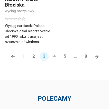
Błociska
wyciąg orczykowy
Wyciąg narciarski Polana
Błociska dział nieprzerwanie
od 1990 roku, trasa jest
sztucznie oświetlona, ...
1
2
3
4
5
...
8
POLECAMY