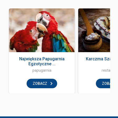
Największa Papugarnia
Karczma Szałas
Egzotyczne ...
papugarnia
restaurac
ZOBACZ
ZOBACZ