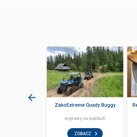
za Papugarnia
ZakoExtreme Quady Buggy
R
tyczne ...
pugarnia
wyprawy na quadach
BACZ
ZOBACZ