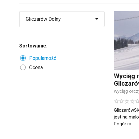
Sortowanie:
Popularność
Ocena
Wyciąg n
Gliczar
wyciąg orc
GliczarówSK
jest na ma
Pogórza ...