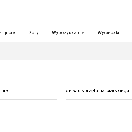
 i picie
Góry
Wypożyczalnie
Wycieczki
lnie
serwis sprzętu narciarskiego