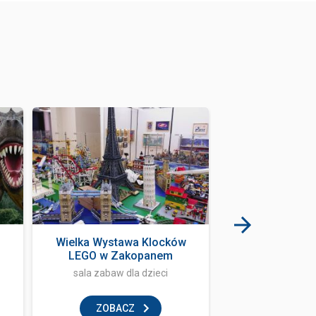
Wielka Wystawa Klocków
Restauracja mał
LEGO w Zakopanem
sala zabaw dla dzieci
restaur
ZOBACZ
ZOBAC