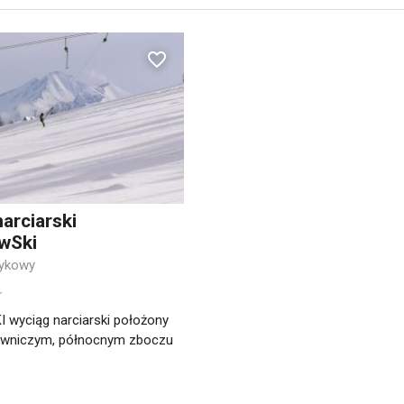
arciarski
ówSki
zykowy
I wyciąg narciarski położony
lowniczym, północnym zboczu