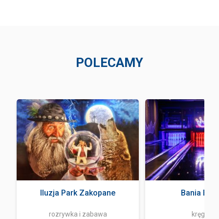
POLECAMY
a
Iluzja Park Zakopane
Bania Bow
rozrywka i zabawa
kręgielni