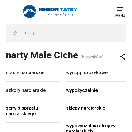
MENU
narty
narty
Małe Ciche
(5 wyników)
stacje narciarskie
wyciągi orczykowe
szkoły narciarskie
wypożyczalnie
serwis sprzętu
sklepy narciarskie
narciarskiego
wypożyczalnia strojów
narciarskich