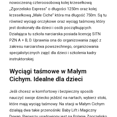
nowoczesną czteroosobową kolej krzesełkową
„Zgorzelisko Express” o długości 1250m oraz kolej
krzesełkową „Małe Ciche” która ma długość 750m. Są tu
również wyciągi orczykowe oraz wyciąg taśmowy, który
jest doskonały dla dzieci i osób początkujących.
Działająca tu szkoła narciarska posiada licencję SITN
PZN A + B, D. Uprawnia ona do organizowania zajęć z
zakresu narciarstwa powszechnego, organizowania
specjalistycznych zajęć dla dzieci i szkolenia kadry
instruktorskiej.
Wyciągi taśmowe w Małym
Cichym. Idealne dla dzieci
Jeśli chcesz w komfortowy i bezpieczny sposób
nauczyć swoje dziecko jeździć na nartach, wybierz stoki,
które mają
wyciąg taśmowy
. Na stacji w Małym Cichym
działają dwa takie przenośniki: Baby Lift i Magiczny
Dywan. Pierwszy usadowiony jest na Polanie Zgorzelisko