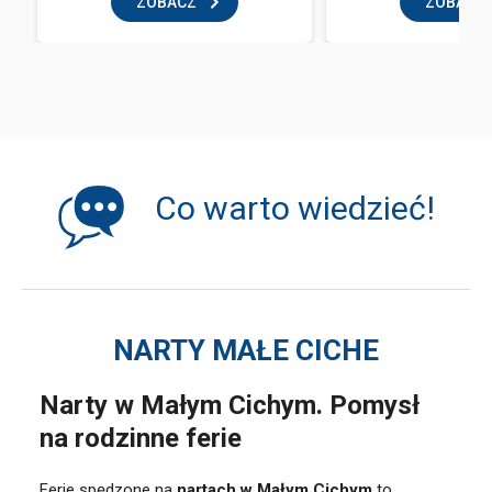
ZOBACZ
ZOBACZ
Co warto wiedzieć!
NARTY MAŁE CICHE
Narty w Małym Cichym. Pomysł
na rodzinne ferie
Ferie spędzone na
nartach w Małym Cichym
to