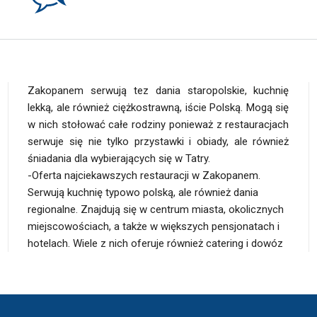
Zakopanem serwują tez dania staropolskie, kuchnię
lekką, ale również ciężkostrawną, iście Polską. Mogą się
w nich stołować całe rodziny ponieważ z restauracjach
serwuje się nie tylko przystawki i obiady, ale również
śniadania dla wybierających się w Tatry.
-Oferta najciekawszych restauracji w Zakopanem.
uzależnione od tego, co w pojawia się na okolicznych
Serwują kuchnię typowo polską, ale również dania
targowiskach i czym obrodzi tatrzańska ziemia. Kuchnia
regionalne. Znajdują się w centrum miasta, okolicznych
polska to idealny wybór dla całych rodzin
miejscowościach, a także w większych pensjonatach i
hotelach. Wiele z nich oferuje również catering i dowóz