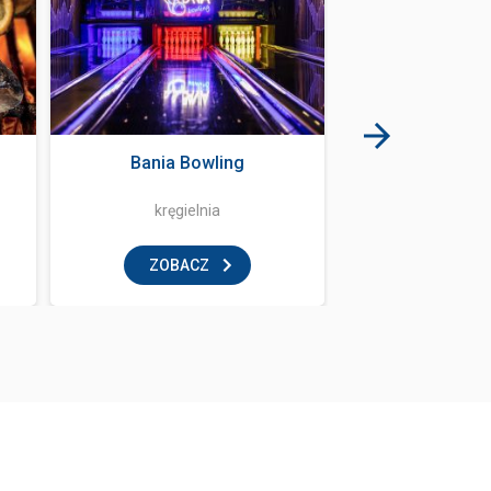
Bania Bowling
Największa P
Egzotycz
kręgielnia
papuga
ZOBACZ
ZOBAC