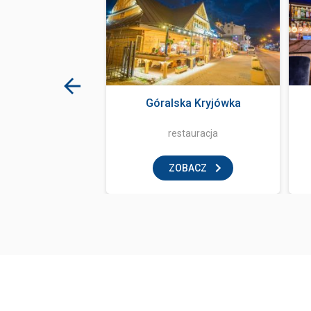
ma Bania
Góralska Kryjówka
tauracja
restauracja
BACZ
ZOBACZ