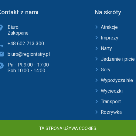
Kontakt z nami
Na skróty
Biuro:
Atrakcje
Zakopane
Imprezy
+48 602 713 300
Narty
biuro@regiontatry.pl
Jedzenie i picie
Pn - Pt 9:00 - 17:00
Góry
Sob 10:00 - 14:00
Wypożyczalnie
Wycieczki
Transport
Rozrywka
Baseny i SPA
TA STRONA UŻYWA COOKIES.