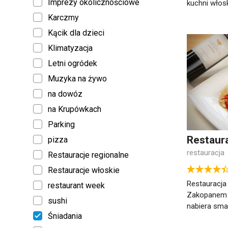
Imprezy okolicznościowe
kuchni włosk
Karczmy
Kącik dla dzieci
Klimatyzacja
Letni ogródek
Muzyka na żywo
na dowóz
na Krupówkach
Parking
Restaura
pizza
restauracja
Restauracje regionalne
Restauracje włoskie
Restauracja
restaurant week
Zakopanem - 
sushi
nabiera sma
Śniadania