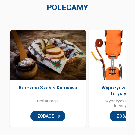
POLECAMY
a
Karczma Szałas Kurniawa
Wypożyczalnia
turystycz
restauracja
wypożyczalnia 
turystyczn
ZOBACZ
ZOBACZ