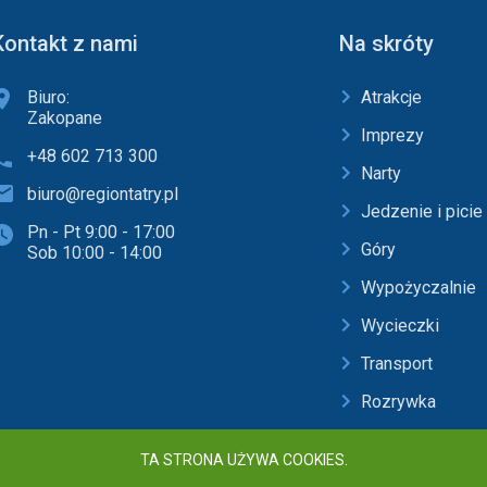
Kontakt z nami
Na skróty
Biuro:
Atrakcje
Zakopane
Imprezy
+48 602 713 300
Narty
biuro@regiontatry.pl
Jedzenie i picie
Pn - Pt 9:00 - 17:00
Góry
Sob 10:00 - 14:00
Wypożyczalnie
Wycieczki
Transport
Rozrywka
Baseny i SPA
TA STRONA UŻYWA COOKIES.