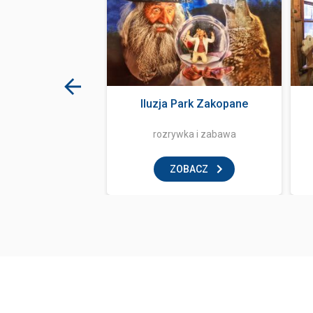
 z ognia
Iluzja Park Zakopane
tauracja
rozrywka i zabawa
BACZ
ZOBACZ