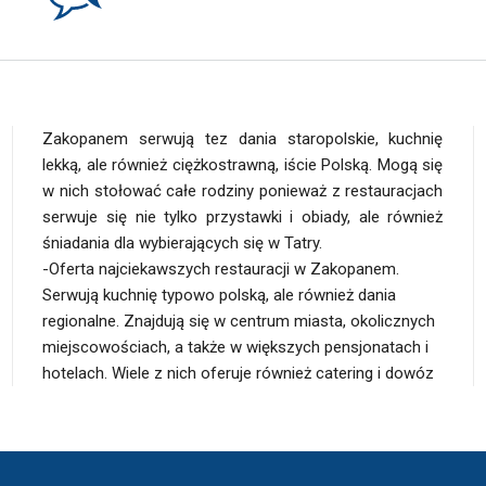
Zakopanem serwują tez dania staropolskie, kuchnię
lekką, ale również ciężkostrawną, iście Polską. Mogą się
w nich stołować całe rodziny ponieważ z restauracjach
serwuje się nie tylko przystawki i obiady, ale również
śniadania dla wybierających się w Tatry.
-Oferta najciekawszych restauracji w Zakopanem.
uzależnione od tego, co w pojawia się na okolicznych
Serwują kuchnię typowo polską, ale również dania
targowiskach i czym obrodzi tatrzańska ziemia. Kuchnia
regionalne. Znajdują się w centrum miasta, okolicznych
polska to idealny wybór dla całych rodzin
miejscowościach, a także w większych pensjonatach i
hotelach. Wiele z nich oferuje również catering i dowóz