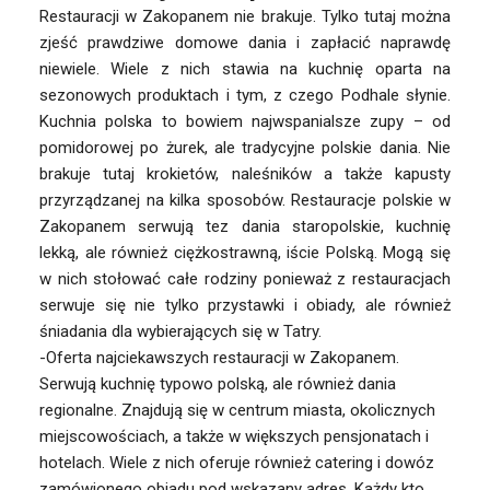
Restauracji w Zakopanem nie brakuje. Tylko tutaj można
zjeść prawdziwe domowe dania i zapłacić naprawdę
niewiele. Wiele z nich stawia na kuchnię oparta na
sezonowych produktach i tym, z czego Podhale słynie.
Kuchnia polska to bowiem najwspanialsze zupy – od
pomidorowej po żurek, ale tradycyjne polskie dania. Nie
brakuje tutaj krokietów, naleśników a także kapusty
przyrządzanej na kilka sposobów. Restauracje polskie w
Zakopanem serwują tez dania staropolskie, kuchnię
lekką, ale również ciężkostrawną, iście Polską. Mogą się
w nich stołować całe rodziny ponieważ z restauracjach
serwuje się nie tylko przystawki i obiady, ale również
śniadania dla wybierających się w Tatry.
-Oferta najciekawszych restauracji w Zakopanem.
Serwują kuchnię typowo polską, ale również dania
regionalne. Znajdują się w centrum miasta, okolicznych
miejscowościach, a także w większych pensjonatach i
hotelach. Wiele z nich oferuje również catering i dowóz
zamówionego obiadu pod wskazany adres. Każdy kto