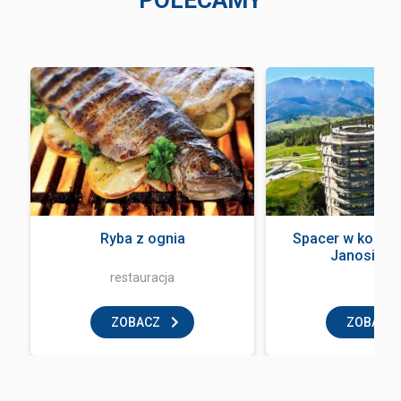
POLECAMY
Ryba z ognia
Spacer w koron
Janosik Tr
restauracja
ZOBACZ
ZOBACZ