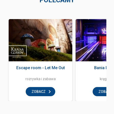
POLECAMY
Escape room - Let Me Out
Bania Bow
rozrywka i zabawa
kręgielni
ZOBACZ
ZOBACZ