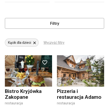
Filtry
Kącik dla dzieci
Wyczyść filtry
Bistro Kryjówka
Pizzeria i
Zakopane
restauracja Adamo
restauracja
restauracja