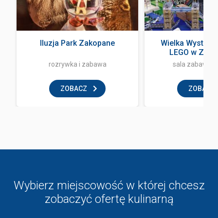
Iluzja Park Zakopane
Wielka Wystawa
LEGO w Zak
rozrywka i zabawa
sala zabaw dla
ZOBACZ
ZOBACZ
Wybierz miejscowość w której chcesz
zobaczyć ofertę kulinarną