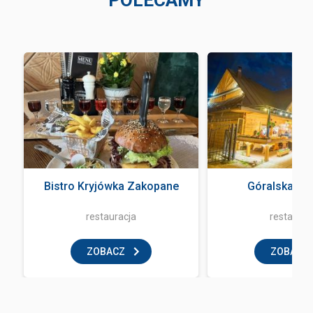
POLECAMY
Bistro Kryjówka Zakopane
Góralska Kr
restauracja
restaurac
ZOBACZ
ZOBACZ