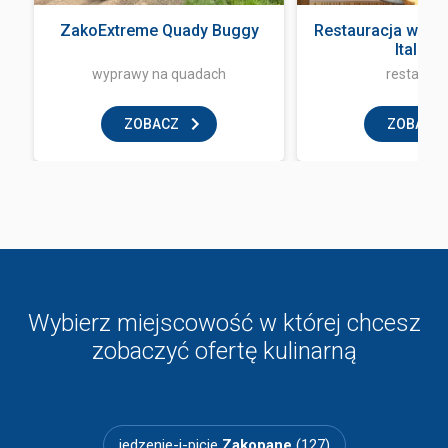
a
ZakoExtreme Quady Buggy
Restauracja włos
Italian
wyprawy na quadach
restaurac
ZOBACZ
ZOBACZ
Wybierz miejscowość w której chcesz
zobaczyć ofertę kulinarną
jedzenie-i-picie
Zakopane
(127)