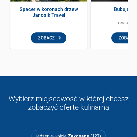
Spacer w koronach drzew
Bubuja Bi
Janosik Travel
restaurac
ZOBACZ
ZOBACZ
Wybierz miejscowość w której chcesz
zobaczyć ofertę kulinarną
jedzenie-i-picie
Zakopane
(127)