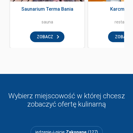
Saunarium Terma Bania
Karcma Ba
sauna
restaurac
ZOBACZ
ZOBACZ
Wybierz miejscowość w której chcesz
zobaczyć ofertę kulinarną
jedzenie-i-picie
Zakopane
(127)