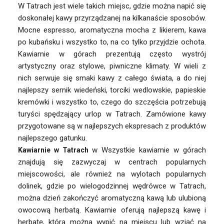
W Tatrach jest wiele takich miejsc, gdzie można napić się
doskonałej kawy przyrządzanej na kilkanaście sposobów.
Mocne espresso, aromatyczna mocha z likierem, kawa
po kubańsku i wszystko to, na co tylko przyjdzie ochota.
Kawiarnie w górach prezentują często wystrój
artystyczny oraz stylowe, piwniczne klimaty. W wieli z
nich serwuje się smaki kawy z całego świata, a do niej
najlepszy sernik wiedeński, torciki wedlowskie, papieskie
kremówki i wszystko to, czego do szczęścia potrzebują
turyści spędzający urlop w Tatrach. Zamówione kawy
przygotowane są w najlepszych ekspresach z produktów
najlepszego gatunku.
w Wszystkie kawiarnie w górach
Kawiarnie w Tatrach
znajdują się zazwyczaj w centrach popularnych
miejscowości, ale również na wylotach popularnych
dolinek, gdzie po wielogodzinnej wędrówce w Tatrach,
można dzień zakończyć aromatyczną kawą lub ulubioną
owocową herbatą. Kawiarnie oferują najlepszą kawę i
herbatę, którą można wypić na miejscu lub wziąć na