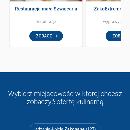
Restauracja mała Szwajcaria
ZakoExtreme Qu
restauracja
wyprawy na q
ZOBACZ
ZOBACZ
Wybierz miejscowość w której chcesz
zobaczyć ofertę kulinarną
jedzenie-i-picie
Zakopane
(127)