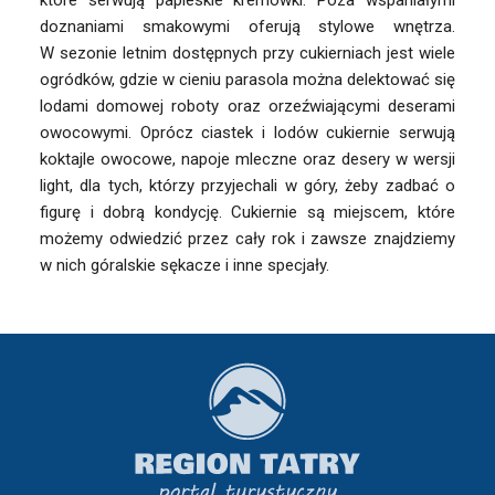
które serwują papieskie kremówki. Poza wspaniałymi
doznaniami smakowymi oferują stylowe wnętrza.
W sezonie letnim dostępnych przy cukierniach jest wiele
ogródków, gdzie w cieniu parasola można delektować się
lodami domowej roboty oraz orzeźwiającymi deserami
owocowymi. Oprócz ciastek i lodów cukiernie serwują
koktajle owocowe, napoje mleczne oraz desery w wersji
light, dla tych, którzy przyjechali w góry, żeby zadbać o
figurę i dobrą kondycję. Cukiernie są miejscem, które
możemy odwiedzić przez cały rok i zawsze znajdziemy
w nich góralskie sękacze i inne specjały.