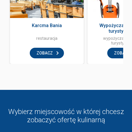
a
Karcma Bania
Wypożyczalnia
turystycz
restauracja
wypożyczalnia 
turystyczn
ZOBACZ
ZOBACZ
Wybierz miejscowość w której chcesz
zobaczyć ofertę kulinarną