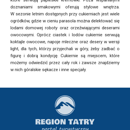
które serwują papieskie kremówki. Poza wspaniałymi
doznaniami smakowymi oferują stylowe wnętrza.
W sezonie letnim dostępnych przy cukierniach jest wiele
ogródków, gdzie w cieniu parasola można delektować się
lodami domowej roboty oraz orzeźwiającymi deserami
owocowymi. Oprócz ciastek i lodów cukiernie serwują
koktajle owocowe, napoje mleczne oraz desery w wersji
light, dla tych, którzy przyjechali w góry, żeby zadbać o
figurę i dobrą kondycję. Cukiernie są miejscem, które
możemy odwiedzić przez cały rok i zawsze znajdziemy
w nich góralskie sękacze i inne specjały.