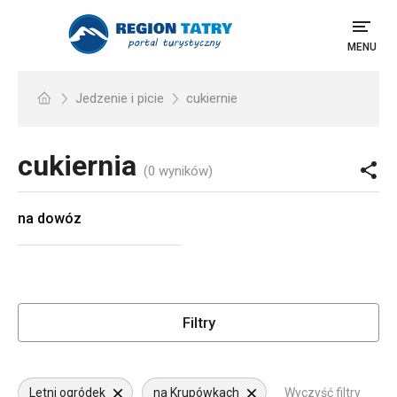
MENU
Jedzenie i picie
cukiernie
cukiernia
(0 wyników)
na dowóz
Filtry
Letni ogródek
na Krupówkach
Wyczyść filtry