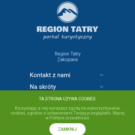
Region Tatry
Zakopane
Kontakt z nami
Na skróty
Informacje
TA STRONA UŻYWA COOKIES.
Korzystając z niej wyrażasz zgodę na wykorzystywanie
cookies, zgodnie z ustawieniami Twojej przeglądarki. Więcej
w Polityce prywatności.
copyright © 2020 Region Tatry - wszelkie prawa zastrzeżone.
Przebywając na stronie akceptujesz
Politykę prywatności
serwisu
Region Tatry