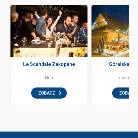
Le Scandale Zakopane
Góralska Kr
klub
restaurac
ZOBACZ
ZOBACZ