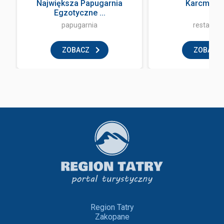
Największa Papugarnia
Karcma Ba
Egzotyczne ...
papugarnia
restaurac
ZOBACZ
ZOBACZ
Region Tatry
Zakopane