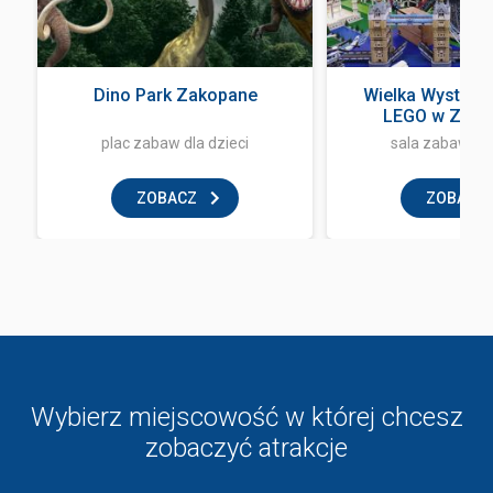
Dino Park Zakopane
Wielka Wystawa
LEGO w Zak
plac zabaw dla dzieci
sala zabaw dla
ZOBACZ
ZOBACZ
Wybierz miejscowość w której chcesz
zobaczyć atrakcje