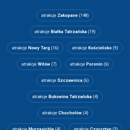
atrakcje
Zakopane
(148)
atrakcje
Białka Tatrzańska
(19)
atrakcje
Nowy Targ
(16)
atrakcje
Kościelisko
(9)
atrakcje
Witów
(7)
atrakcje
Poronin
(6)
atrakcje
Szczawnica
(6)
atrakcje
Bukowina Tatrzańska
(4)
atrakcje
Chochołów
(4)
atrakcje
Murzasichle
(4)
atrakcje
Czorsztyn
(3)