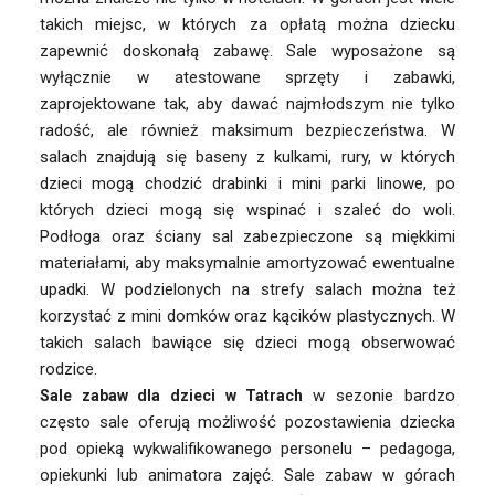
takich miejsc, w których za opłatą można dziecku
zapewnić doskonałą zabawę. Sale wyposażone są
wyłącznie w atestowane sprzęty i zabawki,
zaprojektowane tak, aby dawać najmłodszym nie tylko
radość, ale również maksimum bezpieczeństwa. W
salach znajdują się baseny z kulkami, rury, w których
dzieci mogą chodzić drabinki i mini parki linowe, po
których dzieci mogą się wspinać i szaleć do woli.
Podłoga oraz ściany sal zabezpieczone są miękkimi
materiałami, aby maksymalnie amortyzować ewentualne
upadki. W podzielonych na strefy salach można też
korzystać z mini domków oraz kącików plastycznych. W
takich salach bawiące się dzieci mogą obserwować
rodzice.
w sezonie bardzo
Sale zabaw dla dzieci w Tatrach
często sale oferują możliwość pozostawienia dziecka
pod opieką wykwalifikowanego personelu – pedagoga,
opiekunki lub animatora zajęć. Sale zabaw w górach