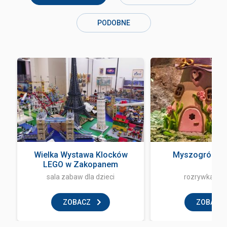
PODOBNE
Wielka Wystawa Klocków
Myszogród Z
LEGO w Zakopanem
sala zabaw dla dzieci
rozrywka i z
ZOBACZ
ZOBACZ