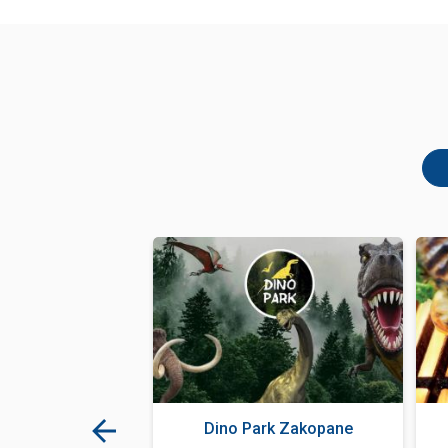
ód Zakopane
Dino Park Zakopane