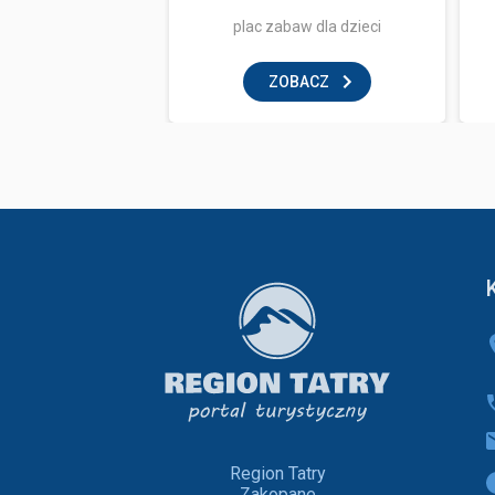
ka i zabawa
plac zabaw dla dzieci
BACZ
ZOBACZ
Region Tatry
Zakopane