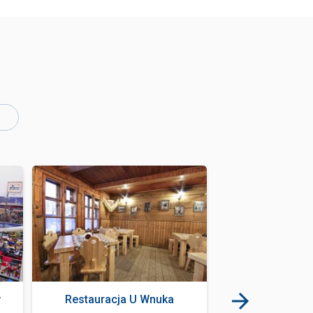
w
Restauracja U Wnuka
Bubuja B