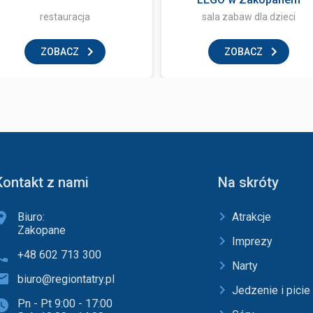
restauracja
sala zabaw dla dzieci
ZOBACZ
ZOBACZ
Kontakt z nami
Na skróty
Biuro:
Atrakcje
Zakopane
Imprezy
+48 602 713 300
Narty
biuro@regiontatry.pl
Jedzenie i picie
Pn - Pt 9:00 - 17:00