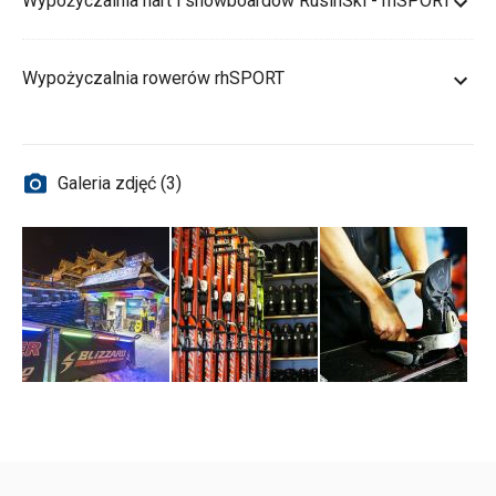
Wypożyczalnia nart i snowboardów RusinSki - rhSPORT
Wypożyczalnia rowerów rhSPORT
Galeria zdjęć (3)