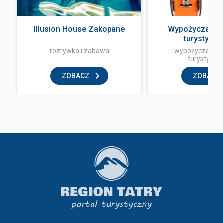
a
Illusion House Zakopane
Wypożyczalnia
turystycz
rozrywka i zabawa
wypożyczalnia 
turystyczn
ZOBACZ
ZOBACZ