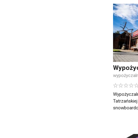
Wypożyc
wypożyczaln
Wypożyczaln
Tatrzańskiej
snowboardowy