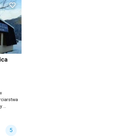
ica
w
rciarstwa
...
5