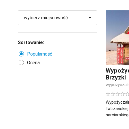
Sortowanie:
Popularność
Ocena
Wypożyc
Brzyzki
wypożyczaln
Wypożyczaln
Tatrzańskiej
narciarskiego