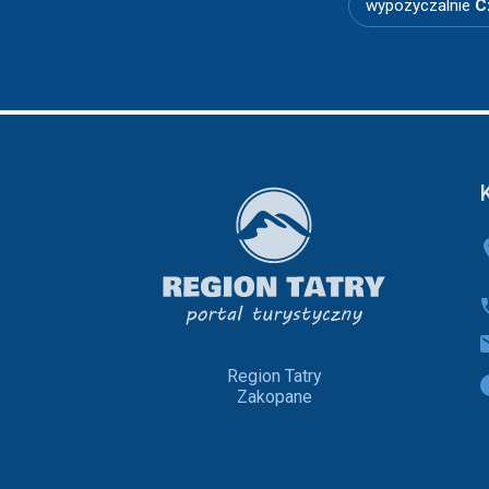
wypozyczalnie
C
Region Tatry
Zakopane