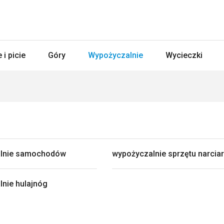
 i picie
Góry
Wypożyczalnie
Wycieczki
lnie samochodów
wypożyczalnie sprzętu narcia
nie hulajnóg