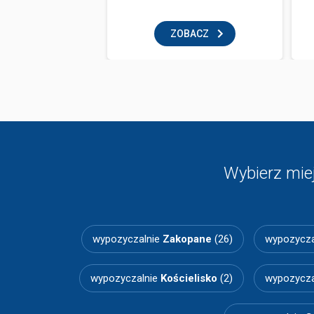
BACZ
ZOBACZ
Wybierz mie
wypozyczalnie
Zakopane
(26)
wypozycza
wypozyczalnie
Kościelisko
(2)
wypozycza