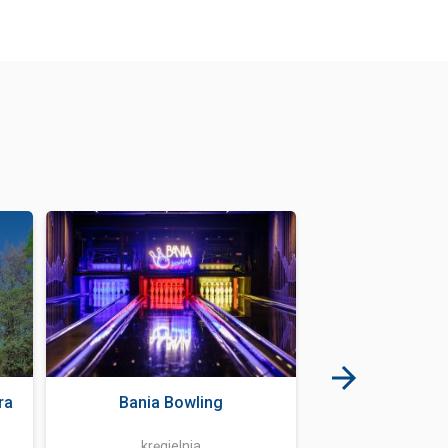
ra
Bania Bowling
Dom do gór
kręgielnia
rozrywka i