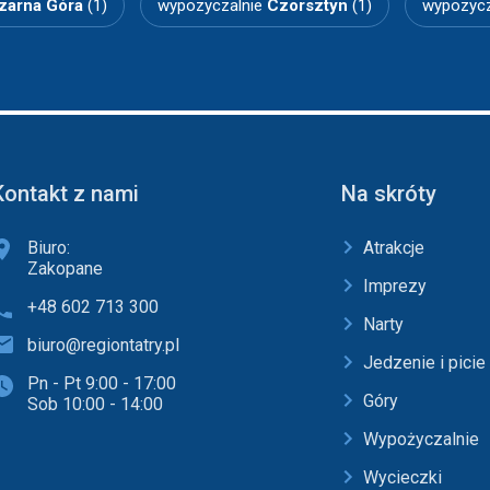
zarna Góra
(1)
wypozyczalnie
Czorsztyn
(1)
wypozycz
Kontakt z nami
Na skróty
Biuro:
Atrakcje
Zakopane
Imprezy
+48 602 713 300
Narty
biuro@regiontatry.pl
Jedzenie i picie
Pn - Pt 9:00 - 17:00
Góry
Sob 10:00 - 14:00
Wypożyczalnie
Wycieczki