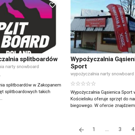
zalnia splitboardów
Wypożyczalnia Gąsien
Sport
ia narty snowboard
wypożyczalnia narty snowboard
nia splitboardów w Zakopanem
ęt splitboardowych takich
Wypożyczalnia Gąsienica Sport 
..
Kościelisku oferuje sprzęt do na
biegowego. W ofercie znajdziemy 
1
...
3
4