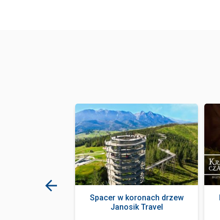
jówka Zakopane
Spacer w koronach drzew
Janosik Travel
tauracja