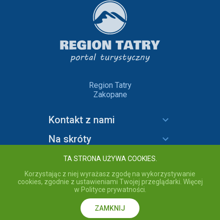
Region Tatry
Zakopane
Kontakt z nami
Na skróty
Informacje
TA STRONA UŻYWA COOKIES.
Korzystając z niej wyrażasz zgodę na wykorzystywanie
cookies, zgodnie z ustawieniami Twojej przeglądarki. Więcej
w Polityce prywatności.
copyright © 2020 Region Tatry - wszelkie prawa zastrzeżone.
Przebywając na stronie akceptujesz
Politykę prywatności
serwisu
Region Tatry