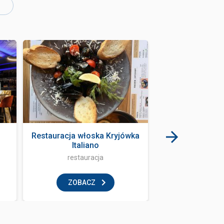
Restauracja włoska Kryjówka
Escape room -
Italiano
restauracja
rozrywka i
ZOBACZ
ZOBAC