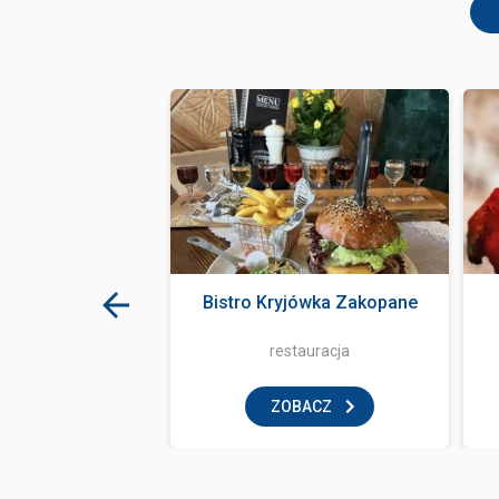
załas Kurniawa
Bistro Kryjówka Zakopane
tauracja
restauracja
BACZ
ZOBACZ