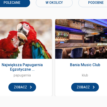
POLECANE
W OKOLICY
PODOBNE
Największa Papugarnia
Bania Music Club
Egzotyczne ...
papugarnia
klub
ZOBACZ
ZOBACZ