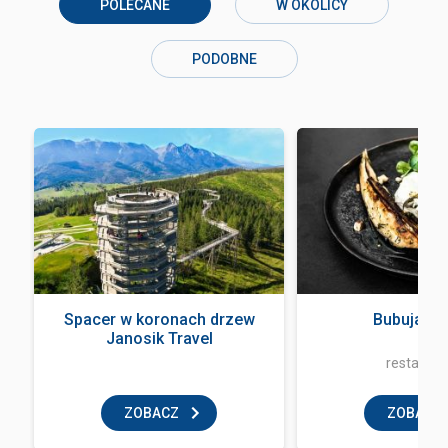
POLECANE
W OKOLICY
PODOBNE
Spacer w koronach drzew
Bubuja Bi
Janosik Travel
restaurac
ZOBACZ
ZOBACZ