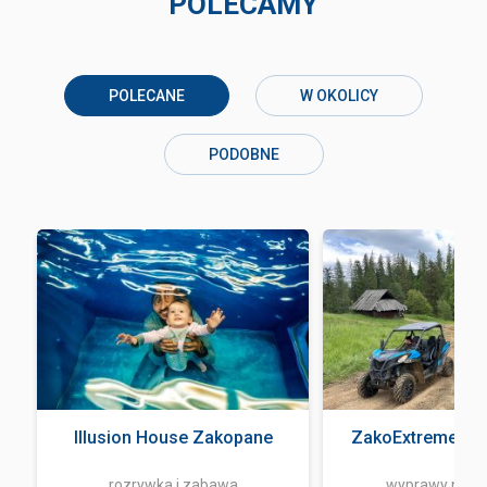
POLECAMY
POLECANE
W OKOLICY
PODOBNE
Illusion House Zakopane
ZakoExtreme Qu
rozrywka i zabawa
wyprawy na q