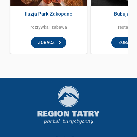
Iluzja Park Zakopane
Bubuja Bi
rozrywka i zabawa
restaurac
ZOBACZ
ZOBACZ