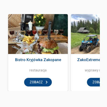
Bistro Kryjówka Zakopane
ZakoExtreme Qu
restauracja
wyprawy na q
ZOBACZ
ZOBACZ