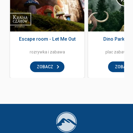
Escape room - Let Me Out
Dino Park Za
rozrywka i zabawa
plac zabaw dla
ZOBACZ
ZOBACZ