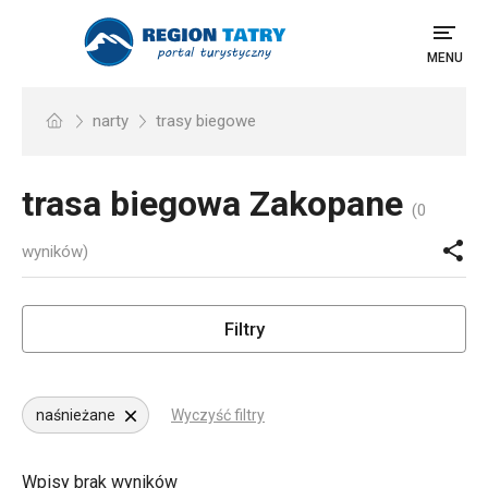
MENU
narty
trasy biegowe
trasa biegowa
Zakopane
(0
wyników)
Filtry
naśnieżane
Wyczyść filtry
Wpisy brak wyników