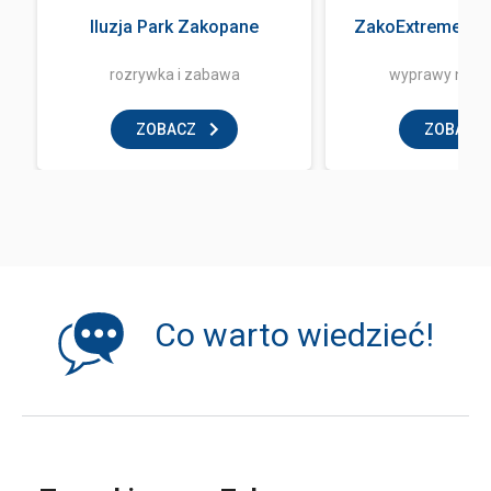
a
Iluzja Park Zakopane
ZakoExtreme Qu
rozrywka i zabawa
wyprawy na q
ZOBACZ
ZOBACZ
Co warto wiedzieć!