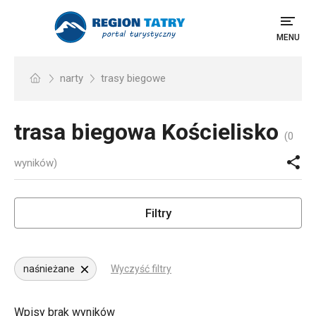
MENU
narty
trasy biegowe
trasa biegowa
Kościelisko
(0
wyników)
Filtry
naśnieżane
Wyczyść filtry
Wpisy brak wyników