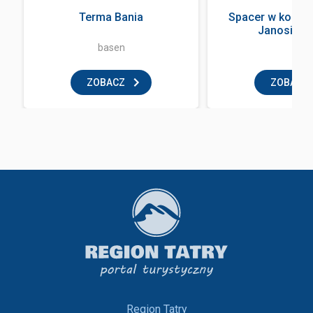
Terma Bania
Spacer w koron
Janosik Tr
basen
ZOBACZ
ZOBACZ
Region Tatry