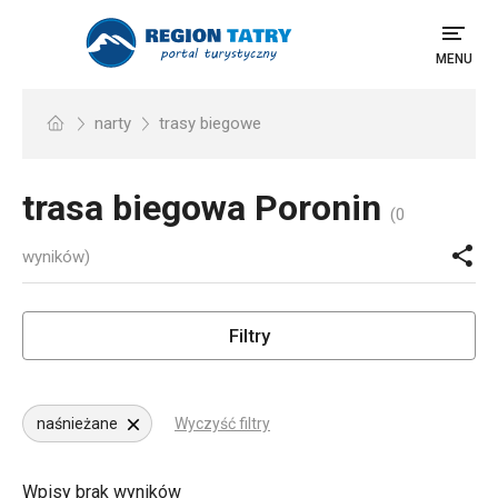
MENU
narty
trasy biegowe
trasa biegowa
Poronin
(0
wyników)
Filtry
naśnieżane
Wyczyść filtry
Wpisy brak wyników