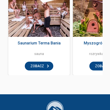
a
Saunarium Terma Bania
Myszogród Z
sauna
rozrywka i z
ZOBACZ
ZOBACZ