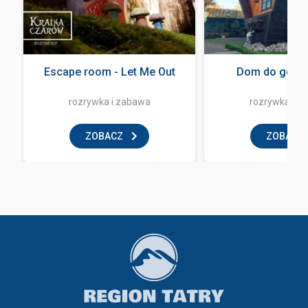
Escape room - Let Me Out
Dom do góry 
rozrywka i zabawa
rozrywka i z
ZOBACZ
ZOBACZ