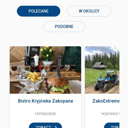
POLECANE
W OKOLICY
PODOBNE
Bistro Kryjówka Zakopane
ZakoExtreme Qu
restauracja
wyprawy na q
ZOBACZ
ZOBACZ