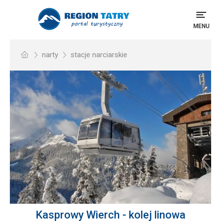
MENU
narty
stacje narciarskie
Kasprowy Wierch - kolej linowa